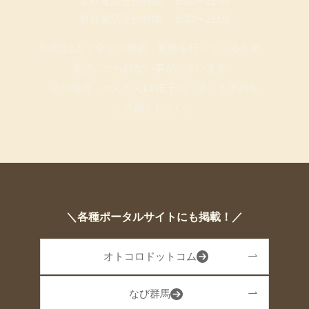
女性電話受付時間 9:30〜21:30
男性電話受付時間 9:30〜21:00
当店は1人で全ての施術・業務を行っているため、
電話に出られない事がございます。
その場合、かんたんLINE予約・ネット予約を
ご活用ください。
＼各種ポータルサイトにも掲載！／
オトコロドットコム
なび群馬