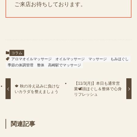
ご来店お待ちしております。
コラム
アロマオイルマッサージ
オイルマッサージ
マッサージ
もみほぐし
季節の体調管理
整体
高崎駅でマッサージ
【11/3(月)】本日も通常営
🍁 秋の冷え込みに負けな
業🕊頭ほぐし＆整体で心身
いカラダを整えましょう
リフレッシュ
関連記事