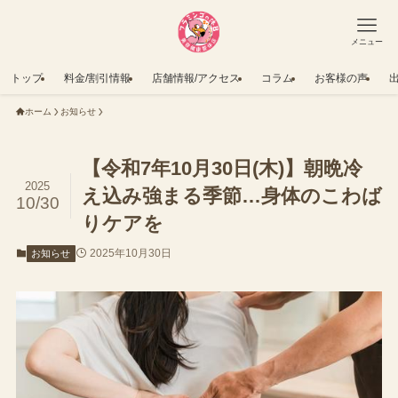
メニュー
トップ
料金/割引情報
店舗情報/アクセス
コラム
お客様の声
ホーム
お知らせ
【令和7年10月30日(木)】朝晩冷
2025
え込み強まる季節…身体のこわば
10/30
りケアを
2025年10月30日
お知らせ