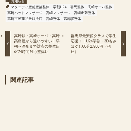
お知らせ
マタニティ産前産後整体
学割U24
群馬整体
高崎オーパ整体
高崎ヘッドマッサージ
高崎マッサージ
高崎出張整体
高崎市民商品券取扱店
高崎整体
高崎駅整体
高崎駅・高崎オーパ・高崎
群馬県最安値クラスで学生
髙島屋から通いやすい｜早
応援！｜U24学割・3Dもみ
朝〜深夜まで対応の整体店
ほぐし60分2,980円（税
🌿24時間対応整体店
込）
関連記事