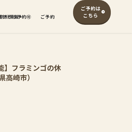
ご予約は
こちら
イチから予約🉑
/割引情報
ご予約
可能】フラミンゴの休
馬県高崎市）