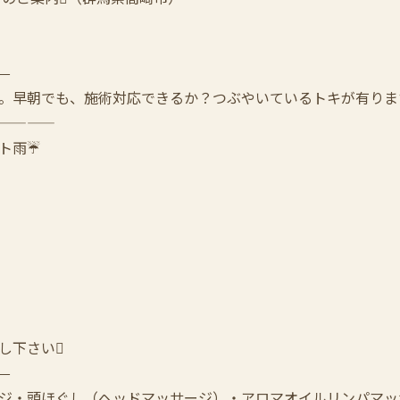
—
。早朝でも、施術対応できるか？つぶやいているトキが有ります。T
————
ト雨☔
し下さい
—
ジ・頭ほぐし（ヘッドマッサージ）・アロマオイルリンパマッ