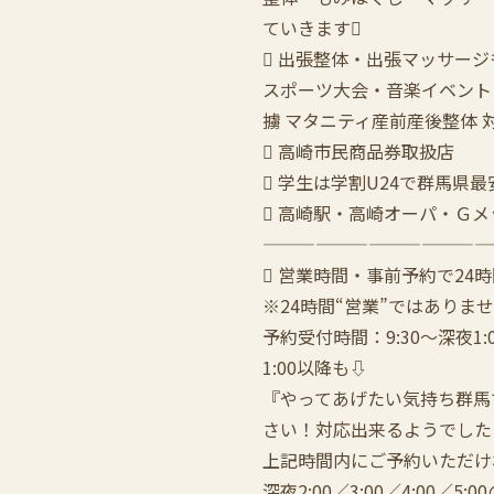
ていきます
 出張整体・出張マッサージ
スポーツ大会・音楽イベント
擄 マタニティ産前産後整体 
 高崎市民商品券取扱店
 学生は学割U24で群馬県
 高崎駅・高崎オーパ・Ｇ
—————————————
 営業時間・事前予約で24
※24時間“営業”ではありま
予約受付時間：9:30〜深夜1:
1:00以降も⇩
『やってあげたい気持ち群馬
さい！対応出来るようでした
上記時間内にご予約いただけ
深夜2:00／3:00／4:00／5