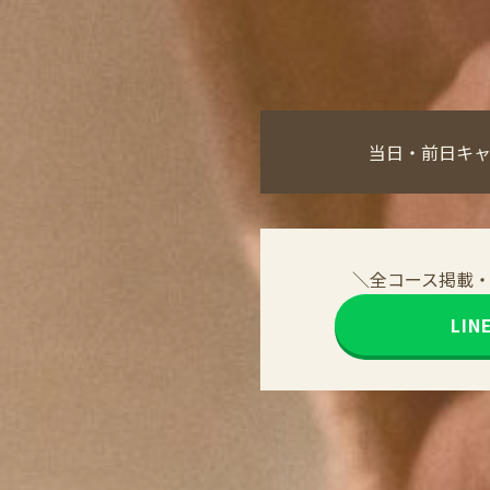
当日・前日キ
＼全コース掲載
LI