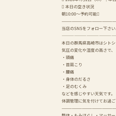
 本日の空き状況
朝10:00〜予約可能
————————————————
当店のSNSをフォロー下さい
—————————————
本日の群馬県高崎市はシトシ
気圧の変化や湿度の高さで、
・頭痛
・首肩こり
・腰痛
・身体のだるさ
・足のむくみ
などを感じやすい天気です。
体調管理に気を付けてお過ご
————————————————
整体・もみほぐし・マッサー