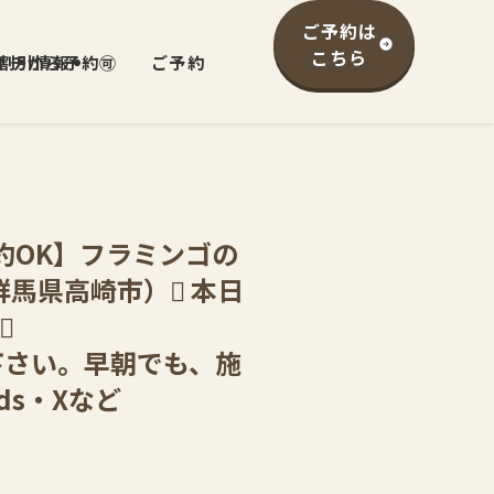
ご予約は
こちら
イチから予約🉑
/割引情報
ご予約
約OK】フラミンゴの
群馬県高崎市） 本日

ー下さい。早朝でも、施
ds・Xなど