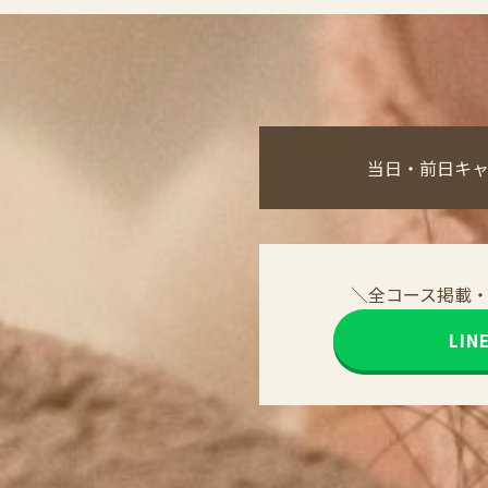
当日・前日キ
＼全コース掲載
LI