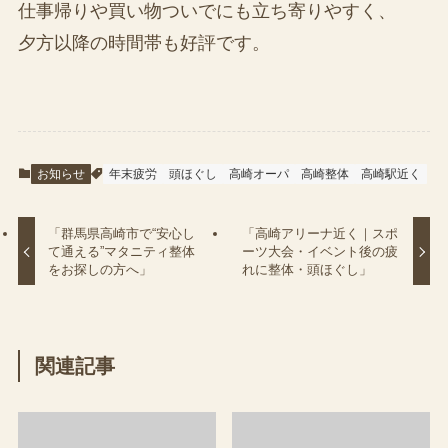
仕事帰りや買い物ついでにも立ち寄りやすく、
夕方以降の時間帯も好評です。
お知らせ
年末疲労
頭ほぐし
高崎オーパ
高崎整体
高崎駅近く
「群馬県高崎市で“安心し
「高崎アリーナ近く｜スポ
て通える”マタニティ整体
ーツ大会・イベント後の疲
をお探しの方へ」
れに整体・頭ほぐし」
関連記事