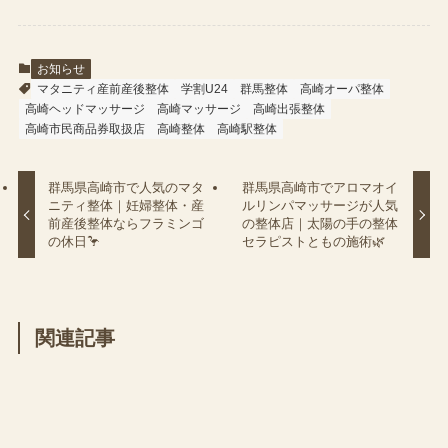
お知らせ
マタニティ産前産後整体
学割U24
群馬整体
高崎オーパ整体
高崎ヘッドマッサージ
高崎マッサージ
高崎出張整体
高崎市民商品券取扱店
高崎整体
高崎駅整体
群馬県高崎市で人気のマタ
群馬県高崎市でアロマオイ
ニティ整体｜妊婦整体・産
ルリンパマッサージが人気
前産後整体ならフラミンゴ
の整体店｜太陽の手の整体
の休日🦩
セラピストともの施術🌿
関連記事