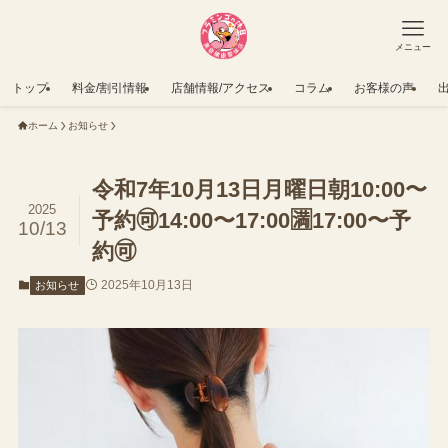
メニュー
トップ
料金/割引情報
店舗情報/アクセス
コラム
お客様の声
ホーム
お知らせ
令和7年10月13日月曜日朝10:00〜
2025
予約🉑14:00〜17:00🈵17:00〜予
10/13
約🉑
2025年10月13日
お知らせ