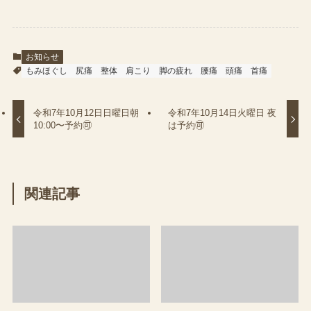
お知らせ
もみほぐし
尻痛
整体
肩こり
脚の疲れ
腰痛
頭痛
首痛
令和7年10月12日日曜日朝
令和7年10月14日火曜日 夜
10:00〜予約🉑
は予約🉑
関連記事