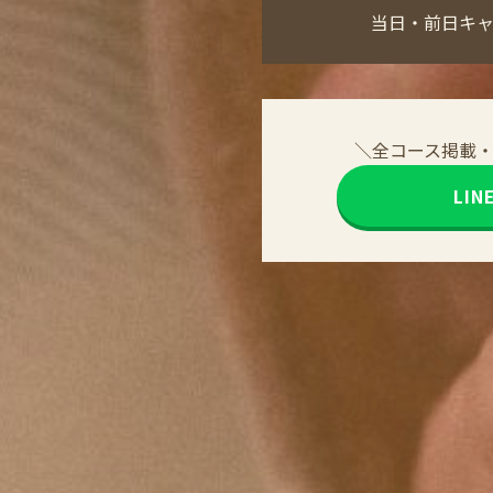
当日・前日キ
＼全コース掲載
LI