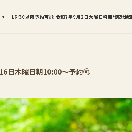
16:30以降予約可能
令和7年9月2日火曜日 朝イチから
料金/割引情
16日木曜日朝10:00〜予約🉑