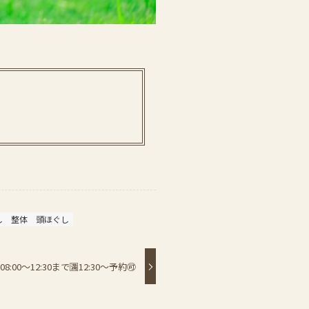
し
整体
頭ほぐし
00〜12:30まで🈵12:30〜予約🉑