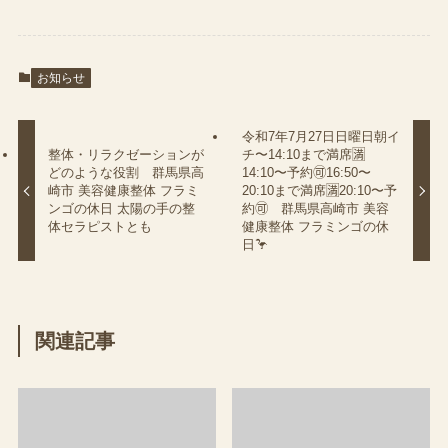
お知らせ
令和7年7月27日日曜日朝イ
整体・リラクゼーションが
チ〜14:10まで満席🈵
どのような役割 群馬県高
14:10〜予約🉑16:50〜
崎市 美容健康整体 フラミ
20:10まで満席🈵20:10〜予
ンゴの休日 太陽の手の整
約🉑 群馬県高崎市 美容
体セラピストとも
健康整体 フラミンゴの休
日🦩
関連記事