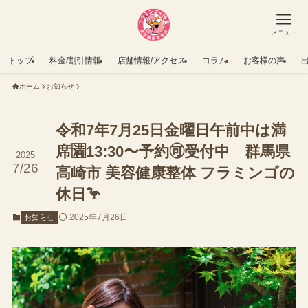
メニュー
トップ
料金/割引情報
店舗情報/アクセス
コラム
お客様の声
ホーム
お知らせ
令和7年7月25日金曜日午前中は満
席🈵13:30〜予約🉑受付中 群馬県
2025
7/26
高崎市 美容健康整体 フラミンゴの
休日🦩
2025年7月26日
お知らせ