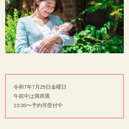
令和7年7月25日金曜日
午前中は満席🈵
13:30〜予約🉑受付中