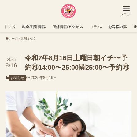
メニュー
トップ
料金/割引情報
店舗情報/アクセス
コラム
お客様の声
ホーム
お知らせ
令和7年8月16日土曜日朝イチ〜予
2025
8/16
約🉑14:00〜25:00🈵25:00〜予約🉑
2025年8月16日
お知らせ