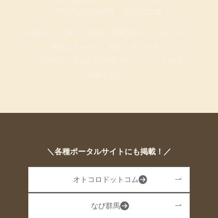
男性電話受付時間 9:30〜21:00
当店は1人で全ての施術・業務を行っているため、
電話に出られない事がございます。
その場合、かんたんLINE予約・ネット予約を
ご活用ください。
＼各種ポータルサイトにも掲載！／
オトコロドットコム
なび群馬