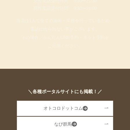
女性電話受付時間 9:30〜21:30
男性電話受付時間 9:30〜21:00
当店は1人で全ての施術・業務を行っているため、
電話に出られない事がございます。
その場合、かんたんLINE予約・ネット予約を
ご活用ください。
＼各種ポータルサイトにも掲載！／
オトコロドットコム
なび群馬