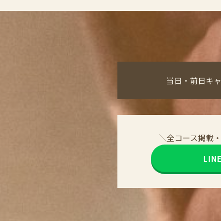
当日・前日キ
＼全コース掲載
LI