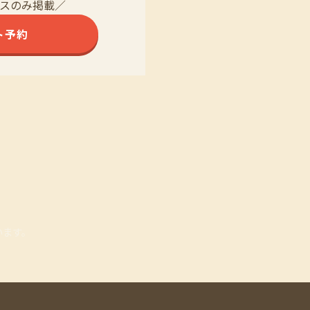
スのみ掲載／
ト予約
います。