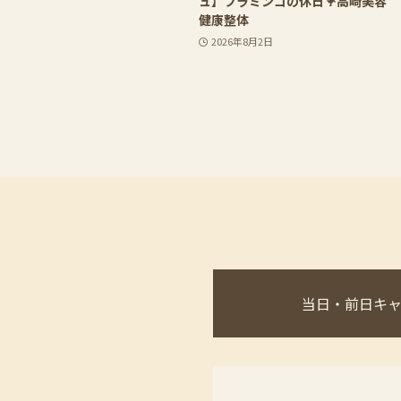
ュ】フラミンゴの休日🦩高崎美容
健康整体
2026年8月2日
当日・前日キ