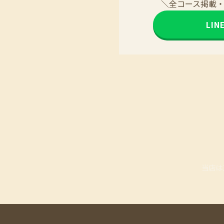
＼全コース掲載
LI
当店は