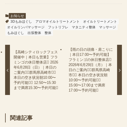
お知らせ
3Dもみほぐし
アロマオイルトリートメント
オイルトリートメント
オイルリンパマッサージ
フットリフレ
マタニティ整体
マッサージ
もみほぐし
出張整体
整体
【雨の日の頭痛・肩こりに
【高崎シティロックフェス
｜本日17:00〜予約可能】
開催中｜本日も営業】フラ
フラミンゴの休日整体店
ミンゴの休日整体店 2026
2026年6月29日（月）｜本
年6月28日（日）｜本日の
日のご案内（群馬県高崎
ご案内（群馬県高崎市）
市） 本日の空き状況朝
本日の空き状況朝10:00〜
10:00〜予約可能
予約可能 12:50〜15:30
15:00〜17:00まで満席
まで満席15:30〜予約可能
17:00〜予約可能
関連記事