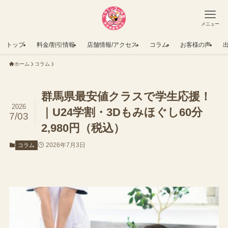
メニュー
トップ
料金/割引情報
店舗情報/アクセス
コラム
お客様の声
ホーム
コラム
群馬県最安値クラスで学生応援！
2026
｜U24学割・3Dもみほぐし60分
7/03
2,980円（税込）
2026年7月3日
コラム