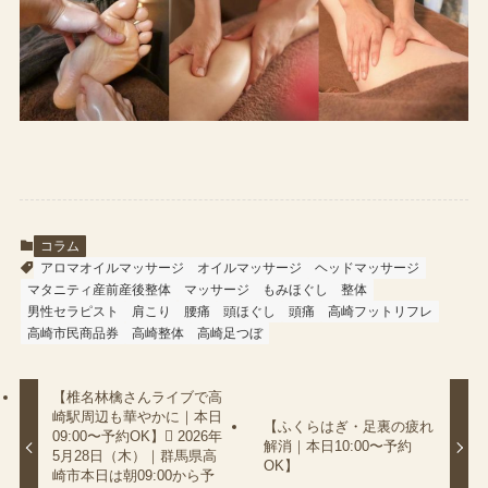
コラム
アロマオイルマッサージ
オイルマッサージ
ヘッドマッサージ
マタニティ産前産後整体
マッサージ
もみほぐし
整体
男性セラピスト
肩こり
腰痛
頭ほぐし
頭痛
高崎フットリフレ
高崎市民商品券
高崎整体
高崎足つぼ
【椎名林檎さんライブで高
崎駅周辺も華やかに｜本日
【ふくらはぎ・足裏の疲れ
09:00〜予約OK】 2026年
解消｜本日10:00〜予約
5月28日（木）｜群馬県高
OK】
崎市本日は朝09:00から予