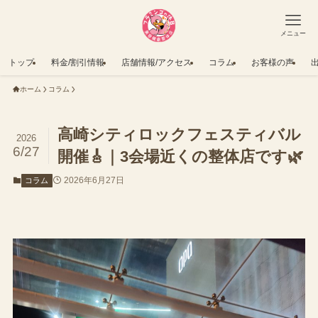
メニュー
トップ
料金/割引情報
店舗情報/アクセス
コラム
お客様の声
ホーム
コラム
高崎シティロックフェスティバル
2026
6/27
開催🎸｜3会場近くの整体店です🌿
2026年6月27日
コラム