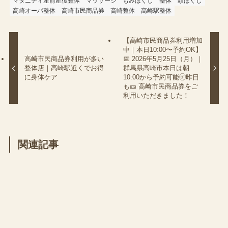
マタニティ産前産後整体
マッサージ
もみほぐし
整体
頭ほぐし
高崎オーパ整体
高崎市民商品券
高崎整体
高崎駅整体
【高崎市民商品券利用増加
中｜本日10:00〜予約OK】
高崎市民商品券利用が多い
📅 2026年5月25日（月）｜
整体店｜高崎駅近くでお得
群馬県高崎市本日は朝
に身体ケア
10:00から予約可能🉑昨日
も🎫 高崎市民商品券をご
利用いただきました！
関連記事