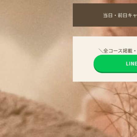
当日・前日キ
＼全コース掲載
LI