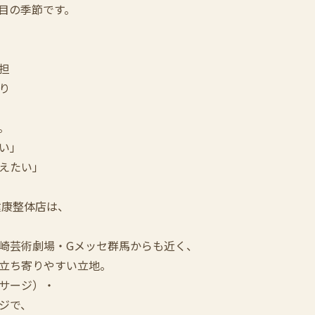
目の季節です。
担
り
。
い」
えたい」
健康整体店は、
崎芸術劇場・Gメッセ群馬からも近く、
立ち寄りやすい立地。
サージ）・
ジで、