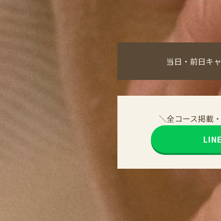
当日・前日キ
＼全コース掲載
LI