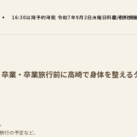
16:30以降予約可能
令和7年9月2日火曜日 朝イチから
料金/割引情
｜卒業・卒業旅行前に高崎で身体を整える
。
旅行の予定など、