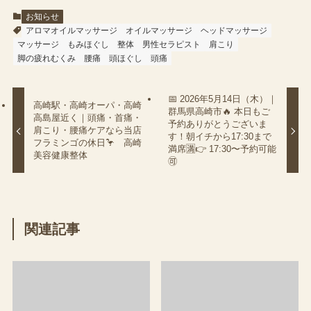
お知らせ
アロマオイルマッサージ
オイルマッサージ
ヘッドマッサージ
マッサージ
もみほぐし
整体
男性セラピスト
肩こり
脚の疲れむくみ
腰痛
頭ほぐし
頭痛
📅 2026年5月14日（木）｜
高崎駅・高崎オーパ・高崎
群馬県高崎市🔥 本日もご
高島屋近く｜頭痛・首痛・
予約ありがとうございま
肩こり・腰痛ケアなら当店
す！朝イチから17:30まで
フラミンゴの休日🦩 高崎
満席🈵👉 17:30〜予約可能
美容健康整体
🉑
関連記事