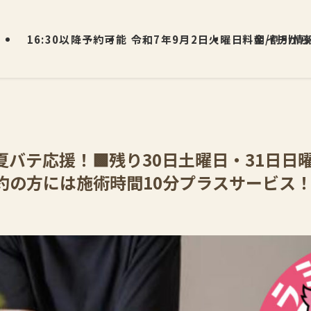
16:30以降予約可能
令和7年9月2日火曜日 朝イチから
料金/割引情
️夏バテ応援！🟩残り30日土曜日・31日日
約の方には施術時間10分プラスサービス