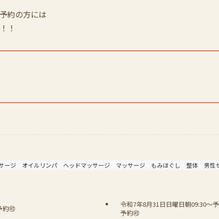
日
ス予約の方には
ス！！
サージ
オイルリンパ
ヘッドマッサージ
マッサージ
もみほぐし
整体
男性
令和7年8月31日日曜日朝09:30〜予約🉑
予約🉑
予約🉑