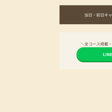
当日・前日キ
＼全コース掲載
LI