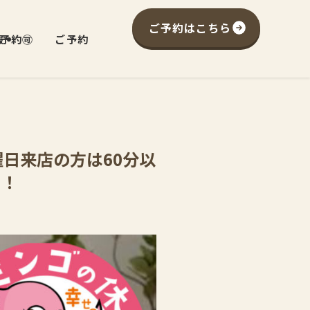
ご予約はこちら
予約🉑
報
ご予約
曜日来店の方は60分以
！！