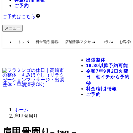
ご予約
ご予約はこちら
メニュー
トップ
料金/割引情報
店舗情報/アクセス
コラム
お客様
出張整体
16:30以降予約可能
令和7年9月2日火曜
日 朝イチから予約
🉑
料金/割引情報
ご予約
ホーム
肩甲骨周り
肩甲骨周り
– tag –