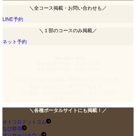
＼全コース掲載・お問い合わせも／
LINE予約
＼１部のコースのみ掲載／
ネット予約
男性利用規約
080-9084-4526
女性電話受付時間 9:30〜21:30
男性電話受付時間 9:30〜21:00
当店は1人で全ての施術・業務を行っているため、
電話に出られない事がございます。
その場合、かんたんLINE予約・ネット予約を
ご活用ください。
＼各種ポータルサイトにも掲載！／
オトコロドットコム
なび群馬
マッサージタウン