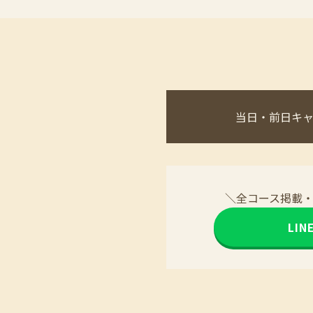
当日・前日キ
＼全コース掲載
LI