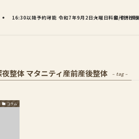
16:30以降予約可能
令和7年9月2日火曜日 朝イチから
料金/割引情
深夜整体 マタニティ産前産後整体
– tag –
コラム