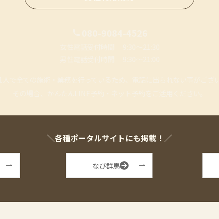
080-9084-4526
女性電話受付時間 9:30〜21:30
男性電話受付時間 9:30〜21:00
1人で全ての施術・業務を行っているため、
電話に出られない事がござ
その場合、かんたんLINE予約・ネット予約を
ご活用ください。
＼各種ポータルサイトにも掲載！／
なび群馬