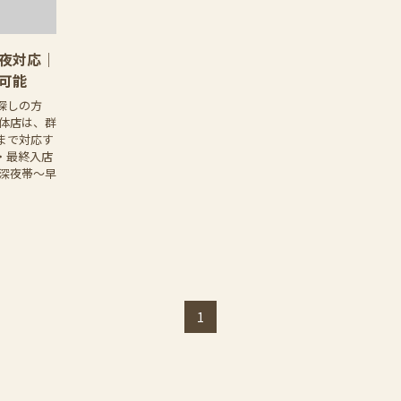
夜対応｜
可能
探しの方
整体店は、群
まで対応す
・最終入店
 深夜帯〜早
1