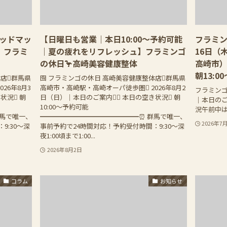
ッドマッ
【日曜日も営業｜本日10:00〜予約可能
フラミン
】フラミ
｜夏の疲れをリフレッシュ】フラミンゴ
16日（
の休日🦩高崎美容健康整体
高崎市）
朝13:0
体店群馬県
囹 フラミンゴの休日 高崎美容健康整体店群馬県
26年8月3
高崎市・高崎駅・高崎オーパ徒歩圏 2026年8月2
フラミンゴ
状況 朝
日（日）｜本日のご案内 本日の空き状況 朝
｜本日のご
10:00〜予約可能
況午前中は
群馬で唯一、
━━━━━━━━━━━━━━━⏰ 群馬で唯一、
2026年7
9:30〜深
事前予約で24時間対応！予約受付時間：9:30〜深
夜1:00頃まで1:00...
2026年8月2日
コラム
お知らせ