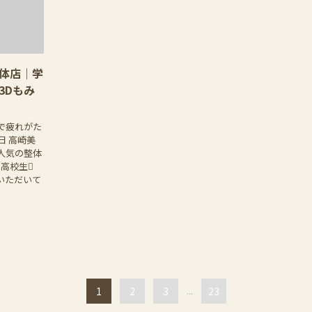
体店｜学
3Dもみ
で疲れがた
日 高崎美
人気の整体
 高校生
いただいて
1
2
3
...
23