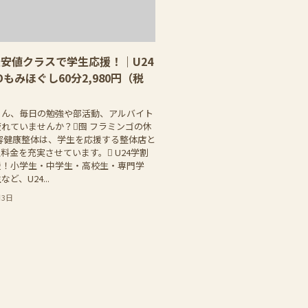
安値クラスで学生応援！｜U24
Dもみほぐし60分2,980円（税
さん、毎日の勉強や部活動、アルバイト
れていませんか？囹 フラミンゴの休
容健康整体は、学生を応援する整体店と
料金を充実させています。 U24学割
援！小学生・中学生・高校生・専門学
ど、U24...
月3日