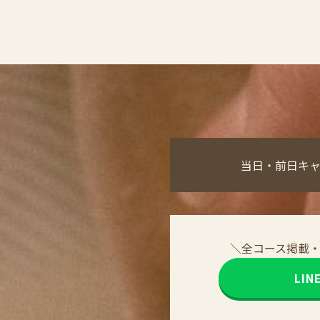
当日・前日キ
＼全コース掲載
LI