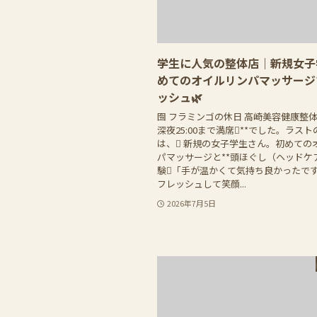
学生に人気の整体店｜新規女子
めてのオイルリンパマッサージ
ッシュ🌿
囹 フラミンゴの休日 高崎美容健康整体
深夜25:00まで満席**でした。ラス
は、 新規の女子学生さん。初めての
パマッサージと**頭ほぐし（ヘッドケア
験「手が温かくて気持ち良かったです
フレッシュして笑顔...
2026年7月5日