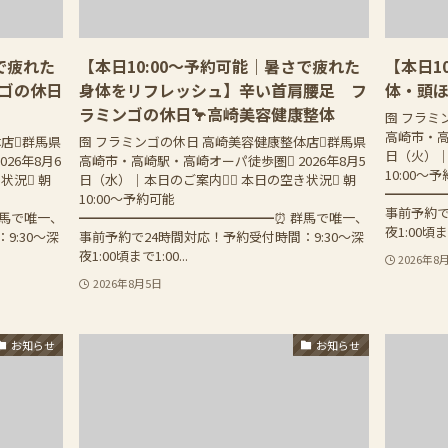
で疲れた
【本日10:00〜予約可能｜暑さで疲れた
【本日1
ゴの休日
身体をリフレッシュ】辛い首肩腰足 フ
体・頭
ラミンゴの休日🦩高崎美容健康整体
囹 フラミ
高崎市・高
体店群馬県
囹 フラミンゴの休日 高崎美容健康整体店群馬県
日（火）｜
26年8月6
高崎市・高崎駅・高崎オーパ徒歩圏 2026年8月5
10:00〜
状況 朝
日（水）｜本日のご案内 本日の空き状況 朝
━━━━━
10:00〜予約可能
事前予約で
群馬で唯一、
━━━━━━━━━━━━━━━⏰ 群馬で唯一、
夜1:00頃まで
9:30〜深
事前予約で24時間対応！予約受付時間：9:30〜深
夜1:00頃まで1:00...
2026年8
2026年8月5日
お知らせ
お知らせ