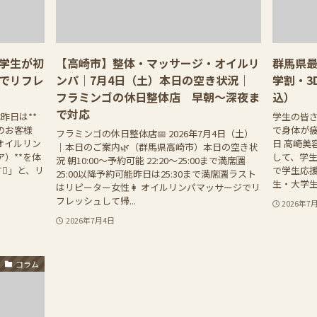
学生が初
【高崎市】整体・マッサージ・オイルリ
群馬県最
でリフレ
ンパ｜7月4日（土）本日の空き状況｜
学割・3
フラミンゴの休日整体店 早朝〜深夜ま
込）
で対応
昨日は**
学生の皆
トのお客様
で身体が疲
フラミンゴの休日整体店📅 2026年7月4日（土）
オイルリン
日 高崎美
｜本日のご案内🌿（群馬県高崎市）本日の空き状
）**を体
して、学生
況 朝10:00〜予約可能 22:20〜25:00まで満席🈵
」と、リ
で学生応
25:00以降予約可能昨日は25:30まで満席🈵ラスト
生・大学生な
はリピーター女性👩 オイルリンパマッサージでリ
フレッシュして帰...
2026年7
2026年7月4日
コラム