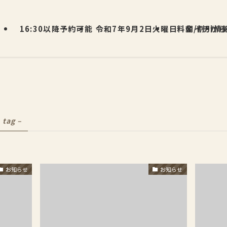
16:30以降予約可能
令和7年9月2日火曜日 朝イチから
料金/割引情
 tag –
お知らせ
お知らせ